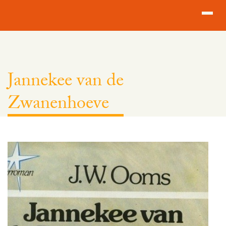
Ga naar de inhoud
Toggl
Jannekee van de
Zwanenhoeve