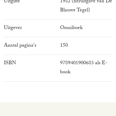
Uitgifte
1982 (heruitgave van De
Blauwe Tegel)
Uitgever
Omniboek
Aantal pagina's
150
ISBN
9789401900683 als E-
book